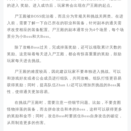
的进入 奖励。进入成功后，玩家将会出现在尸王殿的起点。
尸王殿被BOSS统治着，而且分为常规关和挑战关两类。在进
入前，需要了解一下自己所在的职业和装备，针对副本的通关需
求改变相应的装备配置。尸王殿的副本通常分为4个场景，每个场
景分为小Boss和大Boss。
除了攻略Boss过关，完成掉落奖励，还可以领取累计天数的
奖励。这意味着每天进入尸王殿，都会有惊喜重重的奖励，鼓励
玩家每天进去挑战。
尸王殿的难度较高，因此建议玩家不要单独进入挑战。可以
和游戏好友或者公会成员进行组队，共同攻略。组队打怪更容易
获得奖励；同时，提高队伍Zhan Li还可以增加所挑战的Boss属
性，使得通关更加容易。
在挑战尸王殿时，需要注意一些细节问题。比如，不要贪图
怪物掉落的装备，而去拼命攻击和本的Boss，这样可以获得更多
的奖励和金币；同时，攻击Boss时要抓住Boss自身攻击的破绽，
从而制造更多的伤害。