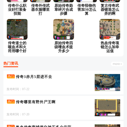
传奇什么职
传奇外传武
原始传奇勋
传奇怪物伤
复古传奇武
业好打装备
器衣服哪里
章碎片合成
害加30怎么
器锻造怎么
技能
打
步骤
算
弄的啊
传奇道士的
原始传奇四
热血传奇项
噬血术和火
级嗜血术提
链怎么加幸
符用哪个好
升多少
运值
热门资讯
传奇3赤月5层进不去
热门
发布时间：07-22
传奇哪里有野外尸王啊
热门
发布时间：07-20
热门