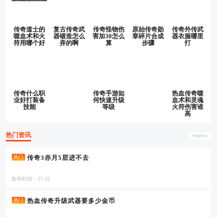
传奇道士的
复古传奇武
传奇怪物伤
原始传奇勋
传奇外传武
噬血术和火
器锻造怎么
害加30怎么
章碎片合成
器衣服哪里
符用哪个好
弄的啊
算
步骤
打
传奇什么职
传奇手游如
热血传奇噬
业好打装备
何快速升级
血术和灵魂
技能
等级
火符伤害谁
高
热门资讯
传奇3赤月5层进不去
热门
发布时间：07-22
热血传奇升级武器要多少金币
热门