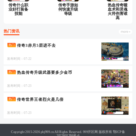
传奇什么职
传奇手游如
热血传奇噬
业好打装备
何快速升级
血术和灵魂
技能
等级
火符伤害谁
高
热门资讯
传奇3赤月5层进不去
热门
发布时间：07-22
热血传奇升级武器要多少金币
热门
发布时间：07-23
传奇世界王者烈火是几倍
热门
发布时间：07-23
Copyright 2015-2026 phj999.cn All Rights Reserved. 999开区网 版权所有
鄂ICP备
2023001286号-6