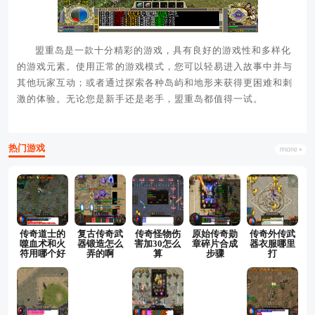
盟重岛是一款十分精彩的游戏，具有良好的游戏性和多样化
的游戏元素。使用正常的游戏模式，您可以轻易进入故事中并与
其他玩家互动；或者通过探索各种岛屿和地形来获得更困难和刺
激的体验。无论您是新手还是老手，盟重岛都值得一试。
热门游戏
传奇道士的
复古传奇武
传奇怪物伤
原始传奇勋
传奇外传武
噬血术和火
器锻造怎么
害加30怎么
章碎片合成
器衣服哪里
符用哪个好
弄的啊
算
步骤
打