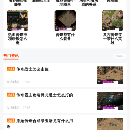
魔谷boss在
新boss大全
魔谷在哪个
法值和魔法
民攻略
哪里
地图里
盾的关系
热血传奇神
传奇都有什
复古传奇道
秘暗殿怎么
么装备
士带什么英
走
雄
热门资讯
传奇战士怎么走位
热门
发布时间：07-07
传奇霸主攻略骨龙道士怎么打的
热门
发布时间：07-07
原始传奇合成绿玉屠龙有什么用
热门
啊