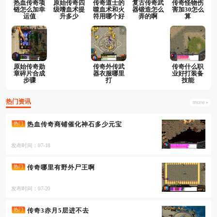
热血传奇项
原始传奇四
传奇道士的
复古传奇武
传奇怪物伤
链怎么加幸
级嗜血术提
噬血术和火
器锻造怎么
害加30怎么
运值
升多少
符用哪个好
弄的啊
算
原始传奇勋
传奇外传武
传奇什么职
章碎片合成
器衣服哪里
业好打装备
步骤
打
技能
热门资讯
热血传奇商铺催化神石多少元宝
热门
发布时间：07-18
传奇哪里有野外尸王啊
热门
发布时间：07-20
传奇3赤月5层进不去
热门