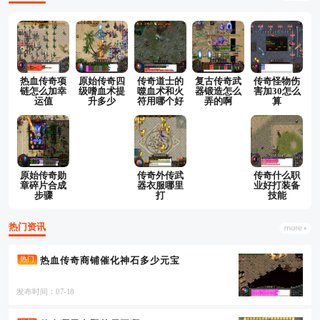
热血传奇项
原始传奇四
传奇道士的
复古传奇武
传奇怪物伤
链怎么加幸
级嗜血术提
噬血术和火
器锻造怎么
害加30怎么
运值
升多少
符用哪个好
弄的啊
算
原始传奇勋
传奇外传武
传奇什么职
章碎片合成
器衣服哪里
业好打装备
步骤
打
技能
热门资讯
热血传奇商铺催化神石多少元宝
热门
发布时间：07-18