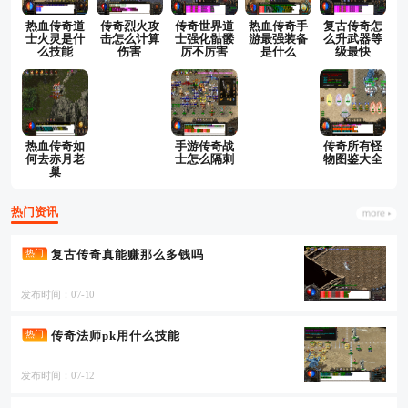
热血传奇道
传奇烈火攻
传奇世界道
热血传奇手
复古传奇怎
士火灵是什
击怎么计算
士强化骷髅
游最强装备
么升武器等
么技能
伤害
厉不厉害
是什么
级最快
热血传奇如
手游传奇战
传奇所有怪
何去赤月老
士怎么隔刺
物图鉴大全
巢
热门资讯
复古传奇真能赚那么多钱吗
热门
发布时间：07-10
传奇法师pk用什么技能
热门
发布时间：07-12