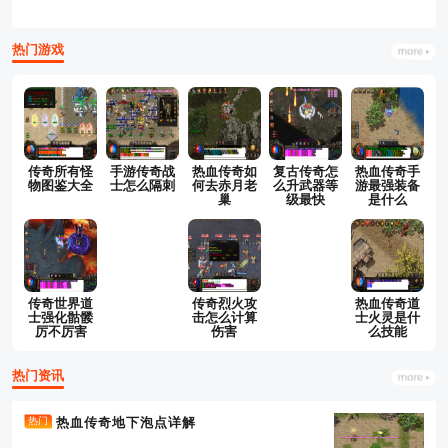
热门游戏
传奇所有怪
手游传奇战
热血传奇如
复古传奇怎
热血传奇手
物图鉴大全
士怎么隔刺
何去赤月老
么升武器等
游最强装备
巢
级最快
是什么
传奇世界道
传奇烈火攻
热血传奇道
士强化骷髅
击怎么计算
士火灵是什
厉不厉害
伤害
么技能
热门资讯
热血传奇地下泡点详解
热门