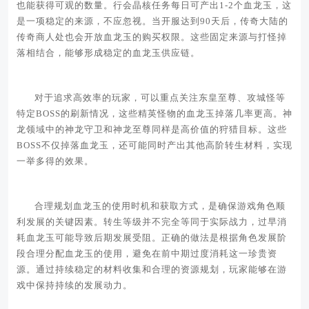
也能获得可观的数量。行会晶核任务每日可产出1-2个血龙玉，这
是一项稳定的来源，不应忽视。当开服达到90天后，传奇大陆的
传奇商人处也会开放血龙玉的购买权限。这些固定来源与打怪掉
落相结合，能够形成稳定的血龙玉供应链。
对于追求高效率的玩家，可以重点关注东皇至尊、攻城怪等
特定BOSS的刷新情况，这些精英怪物的血龙玉掉落几率更高。神
龙领域中的神龙守卫和神龙至尊同样是高价值的狩猎目标。这些
BOSS不仅掉落血龙玉，还可能同时产出其他高阶转生材料，实现
一举多得的效果。
合理规划血龙玉的使用时机和获取方式，是确保游戏角色顺
利发展的关键因素。转生等级并不完全等同于实际战力，过早消
耗血龙玉可能导致后期发展受阻。正确的做法是根据角色发展阶
段合理分配血龙玉的使用，避免在前中期过度消耗这一珍贵资
源。通过持续稳定的材料收集和合理的资源规划，玩家能够在游
戏中保持持续的发展动力。