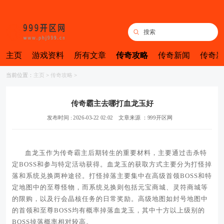
主页
游戏资料
所有文章
传奇攻略
传奇新闻
传奇新
当前位置：
主页
>
传奇攻略
>
传奇霸主去哪打血龙玉好
发布时间 : 2026-03-22 02:02
文章来源 ：999开区网
血龙玉作为传奇霸主后期转生的重要材料，主要通过击杀特
定BOSS和参与特定活动获得。血龙玉的获取方式主要分为打怪掉
落和系统兑换两种途径。打怪掉落主要集中在高级首领BOSS和特
定地图中的至尊怪物，而系统兑换则包括元宝商城、灵符商城等
的限购，以及行会晶核任务的日常奖励。高级地图如封号地图中
的首领和至尊BOSS均有概率掉落血龙玉，其中十方以上级别的
BOSS掉落概率相对较高。