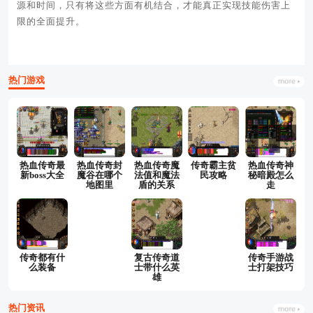
源和时间，只有将这些方面有机结合，才能真正实现技能伤害上
限的全面提升。
热门游戏
热血传奇最
热血传奇封
热血传奇魔
传奇霸主贫
热血传奇神
新boss大全
魔谷在哪个
法值和魔法
民攻略
秘暗殿怎么
地图里
盾的关系
走
传奇都有什
复古传奇道
传奇手游战
么装备
士带什么英
士打架技巧
雄
热门资讯