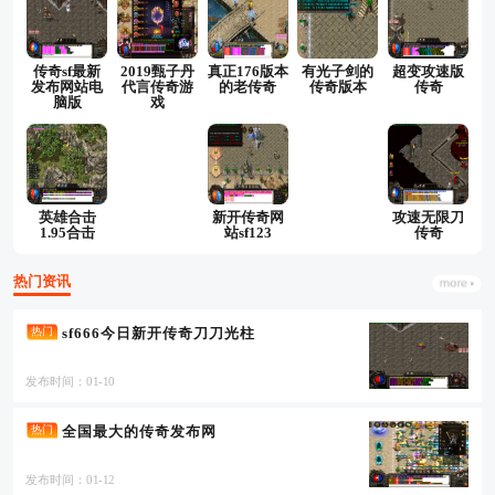
传奇sf最新
2019甄子丹
真正176版本
有光子剑的
超变攻速版
发布网站电
代言传奇游
的老传奇
传奇版本
传奇
脑版
戏
英雄合击
新开传奇网
攻速无限刀
1.95合击
站sf123
传奇
热门资讯
sf666今日新开传奇刀刀光柱
热门
发布时间：01-10
全国最大的传奇发布网
热门
发布时间：01-12