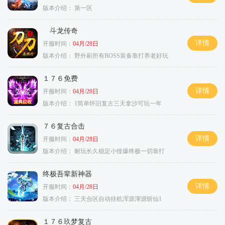
版本介绍：
第一区
斗龙传奇
详情
开服时间：
04月/28日
版本介绍：
野外刷所有BOSS装备靠打养老好玩
１７６免费
详情
开服时间：
04月/28日
版本介绍：
1简单怀旧复古三天拿沙可玩一年
７６复古合击
详情
开服时间：
04月/28日
版本介绍：
耐玩长久稳定小怪爆终极一切靠打
终极吾辈新神器
详情
开服时间：
04月/28日
版本介绍：
三天合区自动挂机浑源渾源斩仙1
１７６玖梦复古