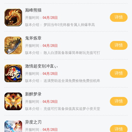
巅峰熊猫
详情
开服时间：
04月/28日
版本介绍：
梦回当年0充终极专属人帅爆率高
鬼斧炼章
详情
开服时间：
04月/28日
版本介绍：
散人白漂装备靠爆简单耐玩充值可打
激情超变别冲直ぃ
详情
开服时间：
04月/28日
版本介绍：
送满赞助送全满免费捡物免费挂机终
新醉梦录
详情
开服时间：
04月/28日
版本介绍：
充值可打装备保值真实追梦小资天堂
异度之刃
详情
开服时间：
04月/28日