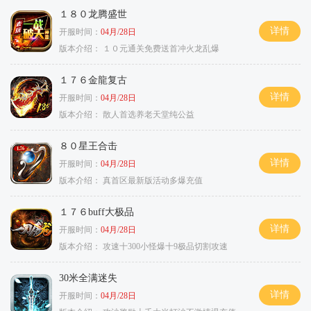
１８０龙腾盛世
详情
开服时间：
04月/28日
版本介绍：
１０元通关免费送首冲火龙乱爆
１７６金龍复古
详情
开服时间：
04月/28日
版本介绍：
散人首选养老天堂纯公益
８０星王合击
详情
开服时间：
04月/28日
版本介绍：
真首区最新版活动多爆充值
１７６buff大极品
详情
开服时间：
04月/28日
版本介绍：
攻速十300小怪爆十9极品切割攻速
30米全满迷失
详情
开服时间：
04月/28日