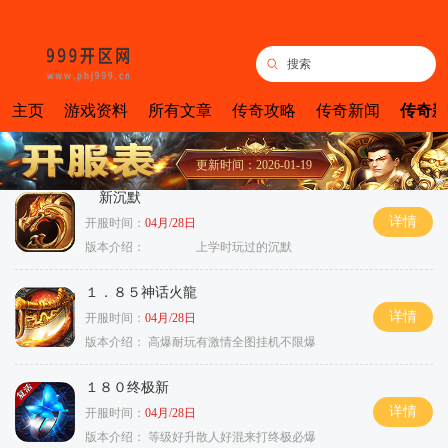
主页
游戏资料
所有文章
传奇攻略
传奇新闻
传奇新
更新时间：2026-01-19
新沉默
详情
开服时间：
04月/28日
版本介绍：
上学时玩过的沉默
１．８５神话火龍
详情
开服时间：
04月/28日
版本介绍：
高爆耐玩有激情全图挂机不限爆
１８０终极新
详情
开服时间：
04月/28日
版本介绍：
等级好升散人好混来打终极必爆