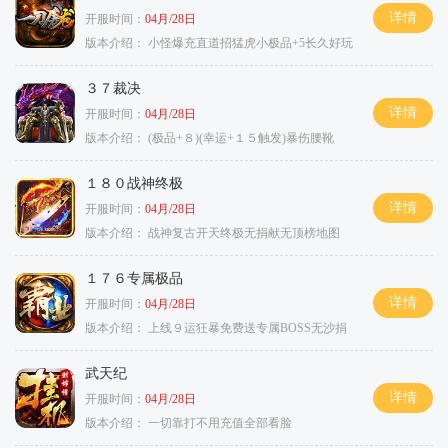
详情
开服时间：
04月/28日
版本介绍：
小怪爆充直道招猛虎小极品+5长久好玩
３７裁决
详情
开服时间：
04月/28日
版本介绍：
(极品+８)(幸运+１５触发)暴伤腰靴
１８０战神终极
详情
开服时间：
04月/28日
版本介绍：
战神复古开天终极无捐献无顶榜地图
１７６专属极品
详情
开服时间：
04月/28日
版本介绍：
上线９运狂暴免费送专属BOSS无沙捐
武天纪
详情
开服时间：
04月/28日
版本介绍：
一切靠打不用充值全部看脸