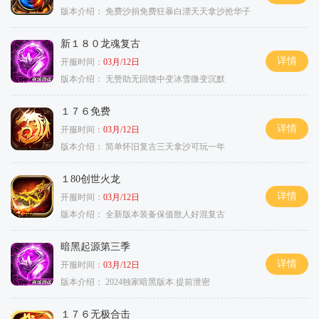
版本介绍：
免费沙捐免费狂暴白漂天天拿沙抢华子
新１８０龙魂复古
详情
开服时间：
03月/12日
版本介绍：
无赞助无回馈中变冰雪微变沉默
１７６免费
详情
开服时间：
03月/12日
版本介绍：
简单怀旧复古三天拿沙可玩一年
１80创世火龙
详情
开服时间：
03月/12日
版本介绍：
全新版本装备保值散人好混复古
暗黑起源第三季
详情
开服时间：
03月/12日
版本介绍：
2024独家暗黑版本.提前泄密
１７６无极合击