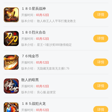
１８０星辰战神
详情
开服时间：
03月/12日
版本介绍：
散人称王人人平等打魔龙教主
１８０烈火合击
详情
开服时间：
03月/12日
版本介绍：
星王+3套沙奖888激情稳定
７６纯金币
详情
开服时间：
03月/12日
版本介绍：
无隐藏无套装无主播1.76
散人的暗黑
详情
开服时间：
03月/12日
版本介绍：
良心服.超便宜
１８５战犯火龙
详情
开服时间：
03月/12日