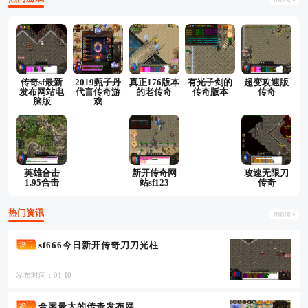
传奇sf最新
2019甄子丹
真正176版本
有光子剑的
超变攻速版
发布网站电
代言传奇游
的老传奇
传奇版本
传奇
脑版
戏
英雄合击
新开传奇网
攻速无限刀
1.95合击
站sf123
传奇
热门资讯
sf666今日新开传奇刀刀光柱
热门
发布时间：01-10
全国最大的传奇发布网
热门