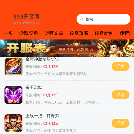
主页
游戏资料
所有文章
传奇攻略
传奇新闻
传奇新
更新时间：2026-01-09
金庸神魔专属づづ
详情
开服时间：
03月/12日
版本介绍：
千件专属爆率全开全新玩法
帝王沉默
详情
开服时间：
03月/12日
版本介绍：
特色三职业，全新素材，5D特效，不卡图
上线一把．打野刀
详情
开服时间：
03月/12日
版本介绍：
轻中变元素迷失复古