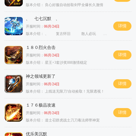
版本介绍：
良心好服自动拾取剑甲全爆长久激情
、 七七沉默 、
详情
开服时间：
06月/24日
版本介绍：
、 复古怀旧 散人必玩 、
１８０烈火合击
详情
开服时间：
06月/24日
版本介绍：
星王+3套沙奖888激情稳定
神之领域更新了
详情
开服时间：
06月/24日
版本介绍：
上线送无限刀!自动捡取！无限透视！
１７６极品攻速
详情
开服时间：
06月/24日
版本介绍：
道士召群虎战士刀刀毒法师带神宠
优乐美沉默