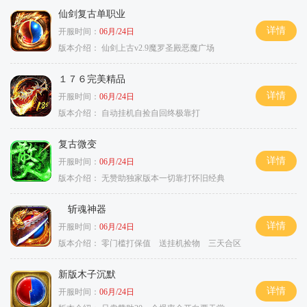
仙剑复古单职业
详情
开服时间：
06月/24日
版本介绍：
仙剑上古v2.9魔罗圣殿恶魔广场
１７６完美精品
详情
开服时间：
06月/24日
版本介绍：
自动挂机自捡自回终极靠打
复古微变
详情
开服时间：
06月/24日
版本介绍：
无赞助独家版本一切靠打怀旧经典
斩魂神器
详情
开服时间：
06月/24日
版本介绍：
零门槛打保值 送挂机捡物 三天合区
新版木子沉默
详情
开服时间：
06月/24日