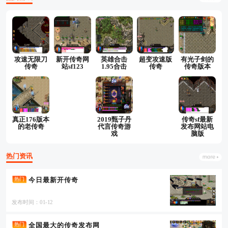
攻速无限刀
新开传奇网
英雄合击
超变攻速版
有光子剑的
传奇
站sf123
1.95合击
传奇
传奇版本
真正176版本
2019甄子丹
传奇sf最新
的老传奇
代言传奇游
发布网站电
戏
脑版
热门资讯
今日最新开传奇
热门
发布时间：01-12
全国最大的传奇发布网
热门