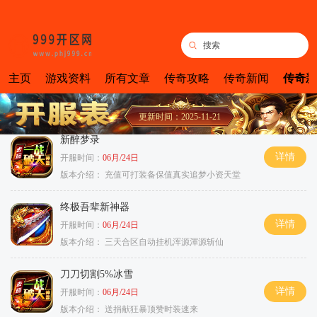
主页
游戏资料
所有文章
传奇攻略
传奇新闻
传奇新
更新时间：2025-11-21
新醉梦录
详情
开服时间：
06月/24日
版本介绍：
充值可打装备保值真实追梦小资天堂
终极吾辈新神器
详情
开服时间：
06月/24日
版本介绍：
三天合区自动挂机浑源渾源斩仙
刀刀切割5%冰雪
详情
开服时间：
06月/24日
版本介绍：
送捐献狂暴顶赞时装速来