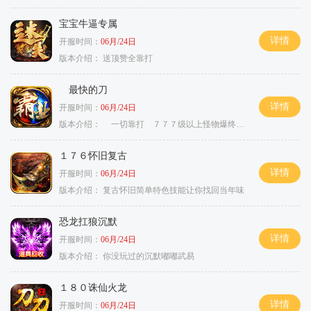
宝宝牛逼专属
详情
开服时间：
06月/24日
版本介绍：
送顶赞全靠打
最快的刀
详情
开服时间：
06月/24日
版本介绍：
一切靠打 ７７７级以上怪物爆终极
１７６怀旧复古
详情
开服时间：
06月/24日
版本介绍：
复古怀旧简单特色技能让你找回当年味
恐龙扛狼沉默
详情
开服时间：
06月/24日
版本介绍：
你没玩过的沉默嘟嘟武易
１８０诛仙火龙
详情
开服时间：
06月/24日