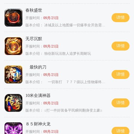
春秋盛世
详情
开服时间：
09月/21日
版本介绍：
冰城及以上地图爆一切爆率全开急需材料
无尽沉默
详情
开服时间：
09月/21日
版本介绍：
独创新玩法散人追梦长期耐玩
最快的刀
详情
开服时间：
09月/21日
版本介绍：
一切靠打 ７７７级以上怪物爆终极
10米全满神器
详情
开服时间：
09月/21日
版本介绍：
≤打一件好装备平民瞬间翻身变土豪≥
８５财神火龙
详情
开服时间：
09月/21日