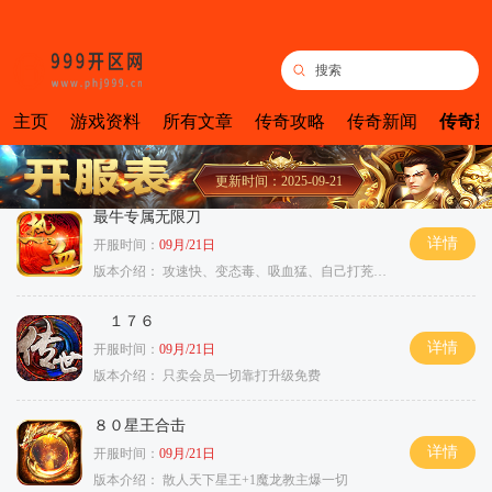
主页
游戏资料
所有文章
传奇攻略
传奇新闻
传奇新
更新时间：2025-09-21
最牛专属无限刀
详情
开服时间：
09月/21日
版本介绍：
攻速快、变态毒、吸血猛、自己打茺值玩
１７６
详情
开服时间：
09月/21日
版本介绍：
只卖会员一切靠打升级免费
８０星王合击
详情
开服时间：
09月/21日
版本介绍：
散人天下星王+1魔龙教主爆一切