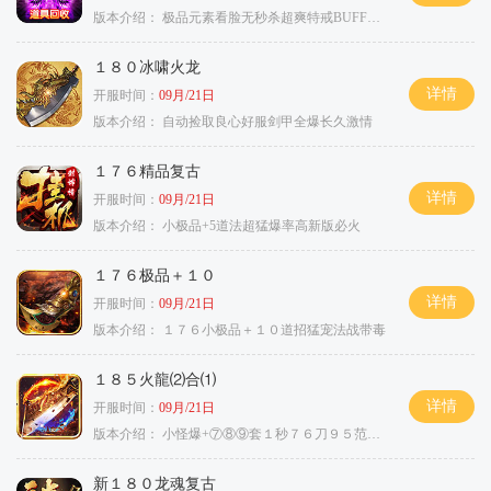
版本介绍：
极品元素看脸无秒杀超爽特戒BUFF无合成
１８０冰啸火龙
详情
开服时间：
09月/21日
版本介绍：
自动捡取良心好服剑甲全爆长久激情
１７６精品复古
详情
开服时间：
09月/21日
版本介绍：
小极品+5道法超猛爆率高新版必火
１７６极品＋１０
详情
开服时间：
09月/21日
版本介绍：
１７６小极品＋１０道招猛宠法战带毒
１８５火龍⑵合⑴
详情
开服时间：
09月/21日
版本介绍：
小怪爆+⑦⑧⑨套１秒７６刀９５范围捡
新１８０龙魂复古