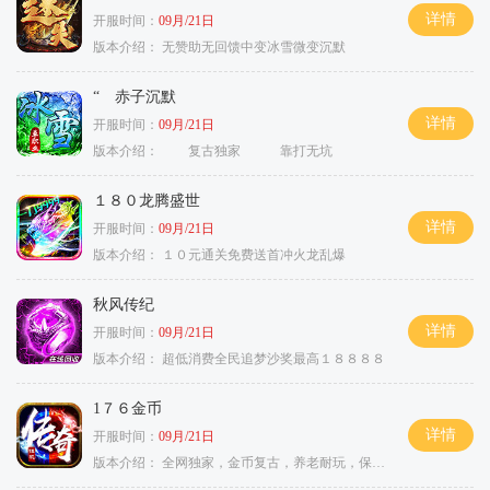
详情
开服时间：
09月/21日
版本介绍：
无赞助无回馈中变冰雪微变沉默
“ 赤子沉默
详情
开服时间：
09月/21日
版本介绍：
复古独家 靠打无坑
１８０龙腾盛世
详情
开服时间：
09月/21日
版本介绍：
１０元通关免费送首冲火龙乱爆
秋风传纪
详情
开服时间：
09月/21日
版本介绍：
超低消费全民追梦沙奖最高１８８８８
1７６金币
详情
开服时间：
09月/21日
版本介绍：
全网独家，金币复古，养老耐玩，保底回収