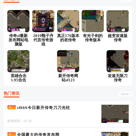
传奇sf最新
2019甄子丹
真正176版本
有光子剑的
超变攻速版
发布网站电
代言传奇游
的老传奇
传奇版本
传奇
脑版
戏
英雄合击
新开传奇网
攻速无限刀
1.95合击
站sf123
传奇
热门资讯
sf666今日新开传奇刀刀光柱
热门
发布时间：01-10
全国最大的传奇发布网
热门