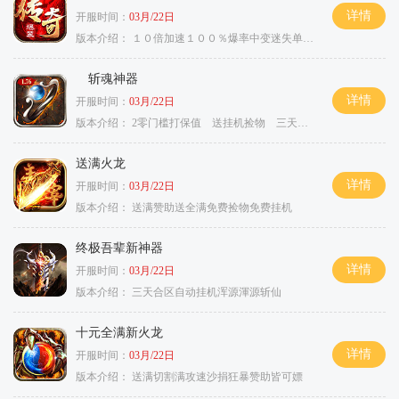
详情
开服时间：
03月/22日
版本介绍：
１０倍加速１００％爆率中变迷失单职业
斩魂神器
详情
开服时间：
03月/22日
版本介绍：
2零门槛打保值 送挂机捡物 三天合区
送满火龙
详情
开服时间：
03月/22日
版本介绍：
送满赞助送全满免费捡物免费挂机
终极吾辈新神器
详情
开服时间：
03月/22日
版本介绍：
三天合区自动挂机浑源渾源斩仙
十元全满新火龙
详情
开服时间：
03月/22日
版本介绍：
送满切割满攻速沙捐狂暴赞助皆可嫖