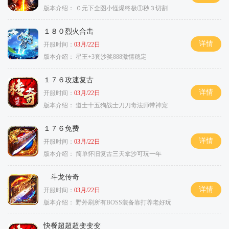
版本介绍：
０元下全图小怪爆终极①秒３切割
１８０烈火合击
详情
开服时间：
03月/22日
版本介绍：
星王+3套沙奖888激情稳定
１７６攻速复古
详情
开服时间：
03月/22日
版本介绍：
道士十五狗战士刀刀毒法师带神宠
１７６免费
详情
开服时间：
03月/22日
版本介绍：
简单怀旧复古三天拿沙可玩一年
斗龙传奇
详情
开服时间：
03月/22日
版本介绍：
野外刷所有BOSS装备靠打养老好玩
快餐超超超变变变