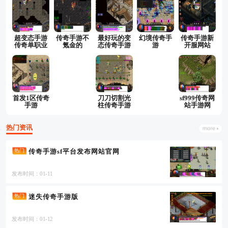
超变态手游
传奇手游不
最好玩的变
幻境传奇手
传奇手游新
传奇单职业
氪金的
态传奇手游
游
开服网站
首发1区传奇
刀刀切割光
sf999传奇网
手游
柱传奇手游
站手游网
热门资讯
传奇手游sf平台发布网站官网
热门
发布时间：01-11
迷失传奇手游版
热门
发布时间：01-12