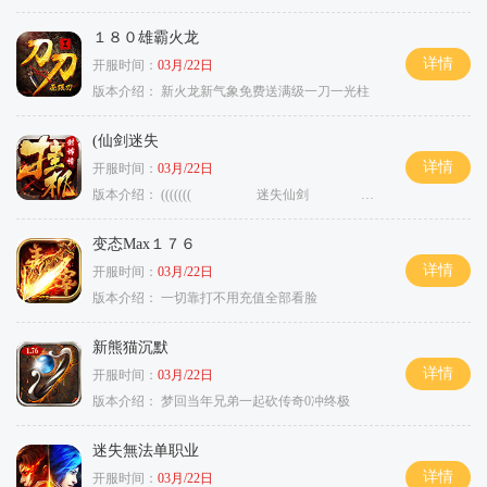
１８０雄霸火龙
详情
开服时间：
03月/22日
版本介绍：
新火龙新气象免费送满级一刀一光柱
(仙剑迷失
详情
开服时间：
03月/22日
版本介绍：
((((((( 迷失仙剑 )))))
变态Max１７６
详情
开服时间：
03月/22日
版本介绍：
一切靠打不用充值全部看脸
新熊猫沉默
详情
开服时间：
03月/22日
版本介绍：
梦回当年兄弟一起砍传奇0冲终极
迷失無法单职业
详情
开服时间：
03月/22日