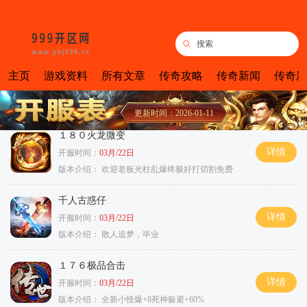
主页
游戏资料
所有文章
传奇攻略
传奇新闻
传奇新
更新时间：2026-01-11
１８０火龙微变
详情
开服时间：
03月/22日
版本介绍：
欢迎老板光柱乱爆终极好打切割免费
千人古惑仔
详情
开服时间：
03月/22日
版本介绍：
散人追梦，毕业
１７６极品合击
详情
开服时间：
03月/22日
版本介绍：
全新小怪爆+8死神躲避+60%