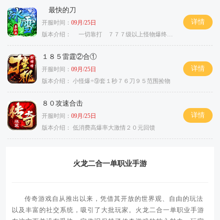
最快的刀
详情
开服时间：
09月/25日
版本介绍：
一切靠打 ７７７级以上怪物爆终极
１８５雷霆②合①
详情
开服时间：
09月/25日
版本介绍：
小怪爆+⑨套１秒７６刀９５范围捡物
８０攻速合击
详情
开服时间：
09月/25日
版本介绍：
低消费高爆率大激情２０元回馈
火龙二合一单职业手游
传奇游戏自从推出以来，凭借其开放的世界观、自由的玩法
以及丰富的社交系统，吸引了大批玩家。火龙二合一单职业手游