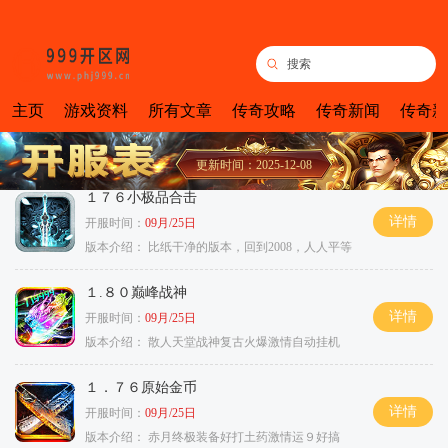
主页
游戏资料
所有文章
传奇攻略
传奇新闻
传奇新
更新时间：2025-12-08
１７６小极品合击
详情
开服时间：
09月/25日
版本介绍：
比纸干净的版本，回到2008，人人平等
１.８０巅峰战神
详情
开服时间：
09月/25日
版本介绍：
散人天堂战神复古火爆激情自动挂机
１．７６原始金币
详情
开服时间：
09月/25日
版本介绍：
赤月终极装备好打土药激情运９好搞