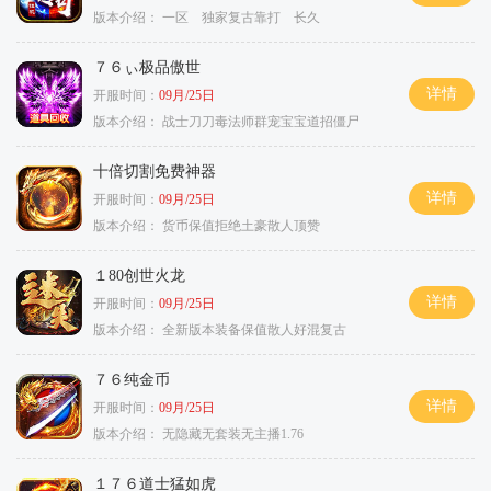
版本介绍：
一区 独家复古靠打 长久
７６ぃ极品傲世
详情
开服时间：
09月/25日
版本介绍：
战士刀刀毒法师群宠宝宝道招僵尸
十倍切割免费神器
详情
开服时间：
09月/25日
版本介绍：
货币保值拒绝土豪散人顶赞
１80创世火龙
详情
开服时间：
09月/25日
版本介绍：
全新版本装备保值散人好混复古
７６纯金币
详情
开服时间：
09月/25日
版本介绍：
无隐藏无套装无主播1.76
１７６道士猛如虎