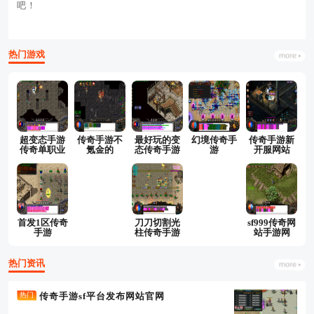
吧！
热门游戏
超变态手游
传奇手游不
最好玩的变
幻境传奇手
传奇手游新
传奇单职业
氪金的
态传奇手游
游
开服网站
首发1区传奇
刀刀切割光
sf999传奇网
手游
柱传奇手游
站手游网
热门资讯
传奇手游sf平台发布网站官网
热门