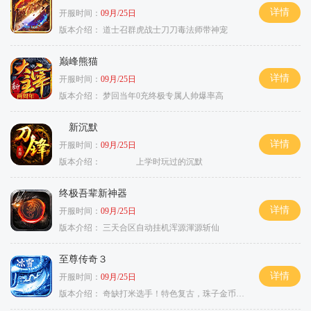
详情
开服时间：
09月/25日
版本介绍：
道士召群虎战士刀刀毒法师带神宠
巅峰熊猫
详情
开服时间：
09月/25日
版本介绍：
梦回当年0充终极专属人帅爆率高
新沉默
详情
开服时间：
09月/25日
版本介绍：
上学时玩过的沉默
终极吾辈新神器
详情
开服时间：
09月/25日
版本介绍：
三天合区自动挂机浑源渾源斩仙
至尊传奇３
详情
开服时间：
09月/25日
版本介绍：
奇缺打米选手！特色复古，珠子金币释放珠子