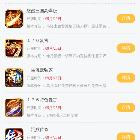
悠然三国高爆版
详情
开服时间：
09月/25日
版本介绍：
小怪出狠货激情无限刀原汁原味零氪通关
１７６复古
详情
开服时间：
09月/25日
版本介绍：
赤月顶级一切靠打内置挂机保底回収
一生沉默独家
详情
开服时间：
09月/25日
版本介绍：
单挑荒野免费挂机只做长期免费公益
１７６特色复古
详情
开服时间：
09月/25日
版本介绍：
176你没玩过的复古
沉默传奇
详情
开服时间：
09月/25日