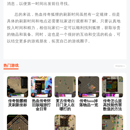
消息，以便第一时间出发前往寻找。
总的来说，热血传奇狐狸的刷新时间虽然有一定规律，但是
具体的刷新时间和地点还需要玩家进行观察和了解。只要认真地
投入时间和精力，相信玩家们一定可以顺利找到狐狸，获取珍贵
的物品和装备。同时，这也是一个很好的互动和交流的机会，可
以结交更多的游戏朋友，拓宽自己的游戏圈子。
热门游戏
传奇骷髅精
热血传奇怀
复古传奇白
传奇boss掉
传奇怎么提
灵刷新坐标
旧版端游打
日门龙人在
落物品一览
高技能伤害
金日常
哪打的
数值的方法