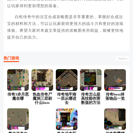
让玩家得到更加理想的装备。
白蛇传奇中的法宝合成攻略图是非常重要的，掌握好合成法
宝的材料和方法，可以让玩家获得更强大的战斗力和更好的游戏
体验。希望大家对本篇文章提供的攻略图有所助益，能够更快地
提升自己的实力。
热门游戏
传奇3赤月恶
热血传奇尸
传奇地牢南
传奇怎么提
传奇boss掉
魔在哪
魔洞三层刷
一层从哪进
高技能伤害
落物品一览
什么boss
去
数值的方法